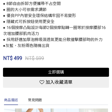
● 8節自由拆卸方便攜帶不占空間
● 圈的大小可依需求調節
● 優良PP內管安全環保結構牢固不易變形
● 隱藏式可拆按鈕使用更安全
● 16個按摩凸點設計每節2個按摩點轉一圈等於按摩腰部16
次增加腰部肌肉活力
● 採用舒適加厚泡棉吸濕透氣更能分散撞擊腰部時的外力
●灰藍、灰粉兩色隨機出貨
NT$
499
NT$ 599
立即選購
加入收藏清單
商品描述
常見問題