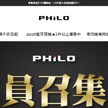
新會員送$100購物金，LINE登入註冊加碼$50！
館滿千折百起
Jazz6藍牙耳機🔥2件以上優惠中
老司機專用