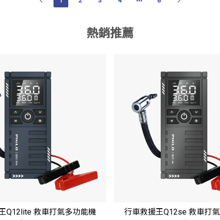
1
2
3
4
8
熱銷推薦
Q12lite 救車打氣多功能機
行車救援王Q12se 救車打