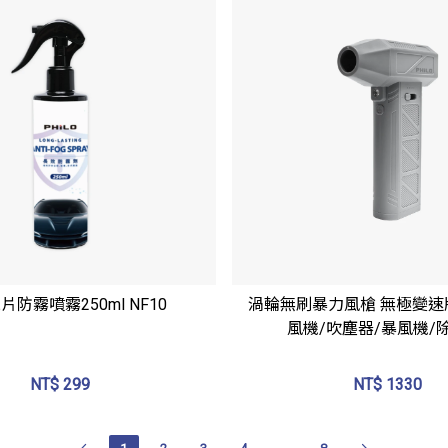
立即選購
立即選購
片防霧噴霧250ml NF10
渦輪無刷暴力風槍 無極變速版 
風機/吹塵器/暴風機/
NT$
299
NT$
1330