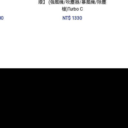
版】 (強風機/吹塵器/暴風機/除塵
槍)Turbo C
80
NT$
1330