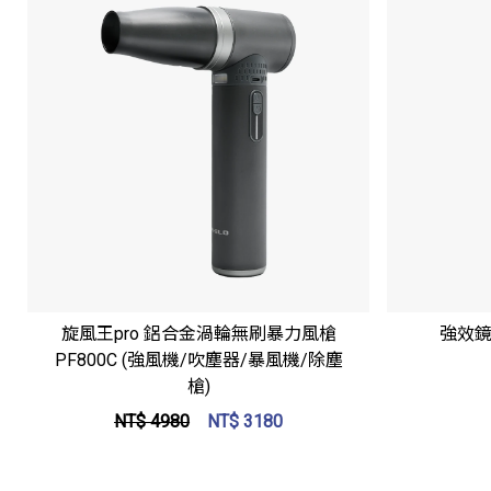
立即選購
旋風王pro 鋁合金渦輪無刷暴力風槍
強效鏡
PF800C (強風機/吹塵器/暴風機/除塵
槍)
NT$ 4980
NT$
3180