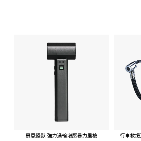
暴風怪獸 強力渦輪增壓暴力風槍
行車救援王