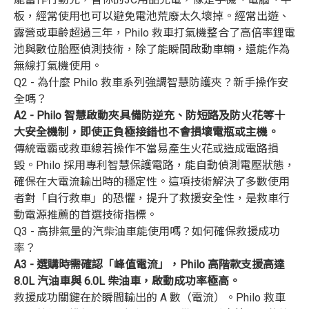
板，經常使用也可以避免電池荒廢太久壞掉。經常出遊、
露營或車齡超過三年，Philo 救車打氣機整合了高倍率鋰電
池與數位胎壓偵測技術，除了能瞬間啟動車輛，還能作為
無線打氣機使用。
Q2 - 為什麼 Philo 救車系列強調智慧防護夾？新手操作安
全嗎？
A2 - Philo 智慧啟動夾具備防逆充、防短路及防火花等十
大安全機制，即使正負極接錯也不會損壞電瓶或主機。
傳統電霸或救車線若操作不當易產生火花或造成電路損
毀。Philo 採用專利智慧保護電路，能自動偵測電壓狀態，
確保在大電流輸出時的穩定性。這項技術解決了多數使用
者對「自行救車」的恐懼，提升了救援安全性，是救車行
動電源推薦的首選技術指標。
Q3 - 高排氣量的汽柴油車能使用嗎？如何確保救援成功
率？
A3 - 選購時需確認「峰值電流」，Philo 高階款支援高達
8.0L 汽油車與 6.0L 柴油車，啟動成功率極高。
救援成功關鍵在於瞬間輸出的 A 數（電流）。Philo 救車