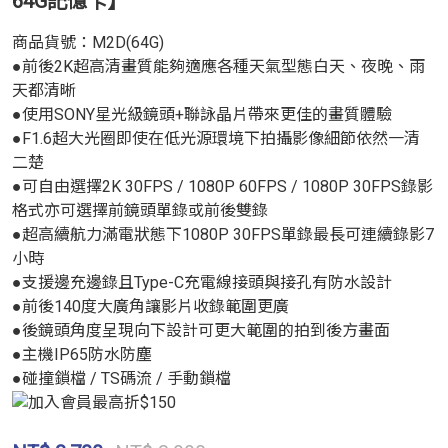
64G記憶卡】
商品貨號：M2D(64G)
●前後2K超高清畫質能夠適應各種天氣型態白天、夜晚、雨
天都清晰
●使用SONY星光級鏡頭+聯詠晶片帶來更佳的畫質體驗
●F1.6超大光圈即使在低光源環境下拍攝影像細節依然一清
二楚
●可自由選擇2K 30FPS / 1080P 60FPS / 1080P 30FPS錄影
格式亦可選擇前鏡頭單錄或前後雙錄
●超高續航力滿電狀態下1080P 30FPS單錄最長可連續錄影7
小時
●支援邊充邊錄且Type-C充電線接頭與接孔有防水設計
●前後140度大廣角讓影片收錄範圍更廣
●後鏡頭角度呈現向下設計可更大範圍的拍到後方畫面
●主機IP65防水防塵
●碰撞鎖檔 / TS碼流 / 手動鎖檔