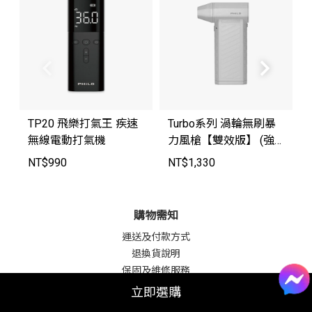
TP20 飛樂打氣王 疾速
Turbo系列 渦輪無刷暴
無線電動打氣機
力風槍【雙效版】 (強
風機/吹塵器/暴風機/除
NT$
990
NT$
1,330
塵槍)Turbo C
購物需知
運送及付款方式
退換貨說明
保固及維修服務
服務條款
立即選購
隱私政策