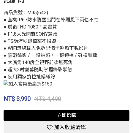
記憶卡】
商品貨號：M95(64G)
● 全機IP67防水防塵出門在外颳風下雨也不怕
● 前後FHD 1080P 高畫質
● F1.8大光圈雙SONY鏡頭
● TS碼流秒錄檔案不損毀
● WiFi無線輸入免拆記憶卡輕鬆下載影片
● 循環錄影 / 一鍵拍照 / 一鍵鎖檔 / 碰撞鎖檔
● 大廣角140度全視野前後無死角
● 超大3吋螢幕隨時掌握錄影狀態
● 使用獨家抗拉扯編織線
NT$
3,990
NT$ 4,490
立即選購
加入收藏清單