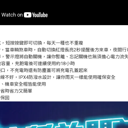
式，短按按鍵即可切換，每天一種也不重複
nsor，當車輛煞車時，自動切換紅燈長亮2秒提醒後方來車，夜間
作，警示燈將自動關機，讓你暫離、忘記關機也無須擔心電力流
h電池容量，充飽電後可連續使用約18小時
充電接口，不充電時還有防塵蓋可將充電孔蓋起來
線不好，IPX4防潑水設計，讓你雨天一樣能使用確保安全
帽、機車安全帽皆能使用
，省時省力又簡單
年保固