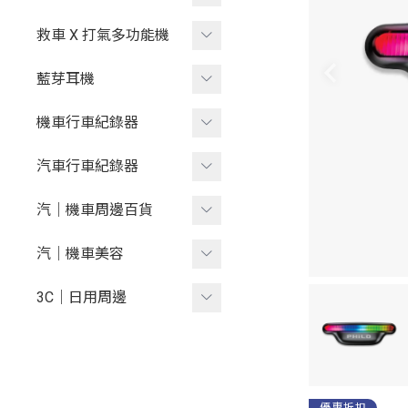
打氣機
汽油版救車行動電源
救車 X 打氣多功能機
柴油版救車行動電源
熱銷推薦
藍芽耳機
熱銷推薦
汽油版救車X打氣
安全帽藍芽耳機
機車行車紀錄器
救車行動電源配件
柴油版救車X打氣
藍芽耳機配件
熱銷推薦
汽車行車紀錄器
救車 X 打氣多功能機配件
機車行車紀錄器配件
熱銷推薦
汽｜機車周邊百貨
安全帽行車紀錄器
基本款
汽車手機支架
汽｜機車美容
車內型雙鏡頭行車紀錄器
進階款
安全帽警示燈
清洗機
3C｜日用周邊
汽車行車紀錄器配件
車充
清潔劑
手機｜平板｜閱讀支架
汽車遮陽簾
-
愛車超值組
手機充電線