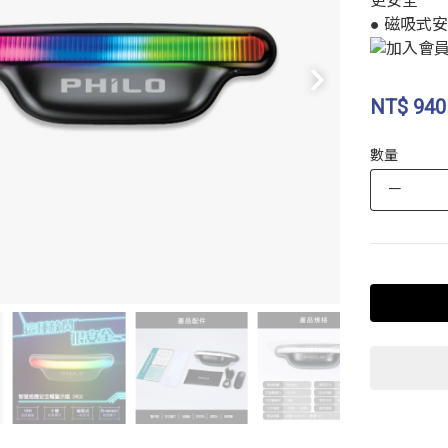
更安全
● 磁吸式
NT$
940
數量
－