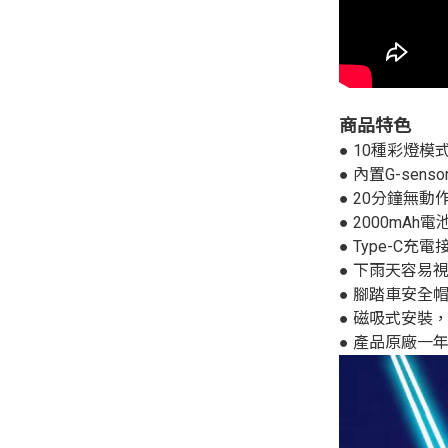
商品特色
●
10種彩燈模
●
內置G-se
●
20分鐘無動
●
2000mA
●
T
ype-C
●
下雨天容易視
●
腳踏車安全
●
磁吸式安裝
●
產品原廠一