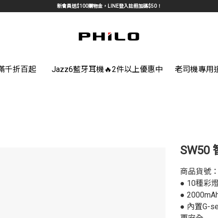
新會員送$100購物金，LINE登入註冊加碼$50！
館滿千折百起
Jazz6藍牙耳機🔥2件以上優惠中
老司機專用
SW5
商品貨號：
● 10種
● 2000
● 內置G