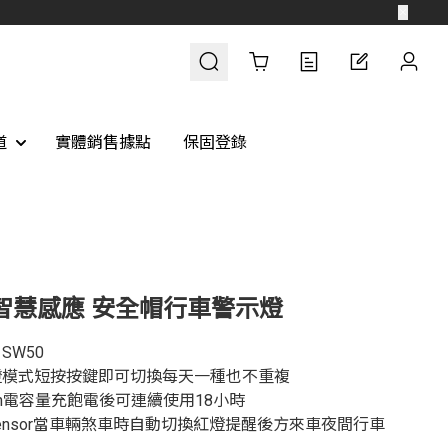
Cart
道
實體銷售據點
保固登錄
0 智慧感應 安全帽行車警示燈
SW50
彩燈模式短按按鍵即可切換每天一種也不重複
mAh電容量充飽電後可連續使用18小時
-sensor當車輛煞車時自動切換紅燈提醒後方來車夜間行車